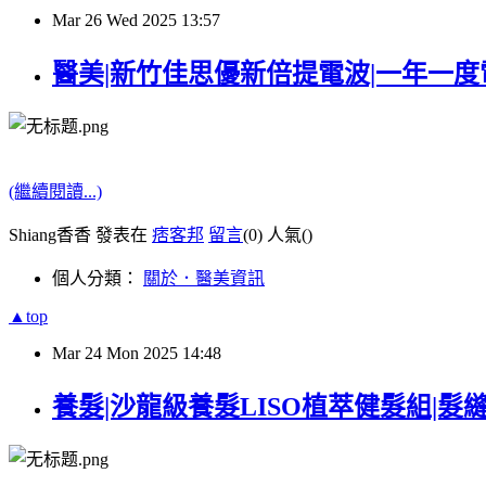
Mar
26
Wed
2025
13:57
醫美|新竹佳思優新倍提電波|一年一
(繼續閱讀...)
Shiang香香 發表在
痞客邦
留言
(0)
人氣(
)
個人分類：
關於．醫美資訊
▲top
Mar
24
Mon
2025
14:48
養髮|沙龍級養髮LISO植萃健髮組|