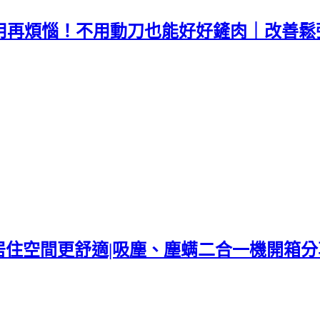
不用再煩惱！不用動刀也能好好鏟肉｜改善鬆
60讓居住空間更舒適|吸塵、塵螨二合一機開箱