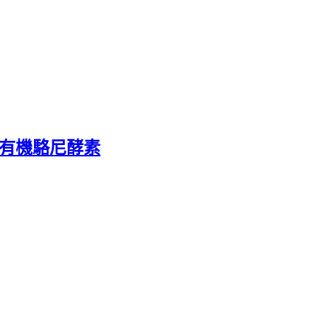
-有機駱尼酵素