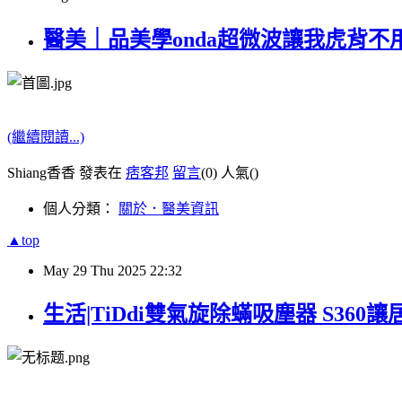
醫美｜品美學onda超微波讓我虎背
(繼續閱讀...)
Shiang香香 發表在
痞客邦
留言
(0)
人氣(
)
個人分類：
關於．醫美資訊
▲top
May
29
Thu
2025
22:32
生活|TiDdi雙氣旋除蟎吸塵器 S3