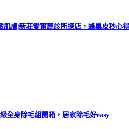
緻肌膚|新莊愛爾麗診所探店，蜂巢皮秒心
|頂級全身除毛組開箱，居家除毛好easy