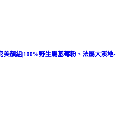
美顏組|100%野生馬基莓粉、法屬大溪地