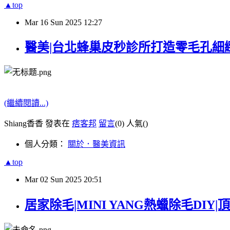
▲top
Mar
16
Sun
2025
12:27
醫美|台北蜂巢皮秒診所打造零毛孔細
(繼續閱讀...)
Shiang香香 發表在
痞客邦
留言
(0)
人氣(
)
個人分類：
關於．醫美資訊
▲top
Mar
02
Sun
2025
20:51
居家除毛|MINI YANG熱蠟除毛DIY