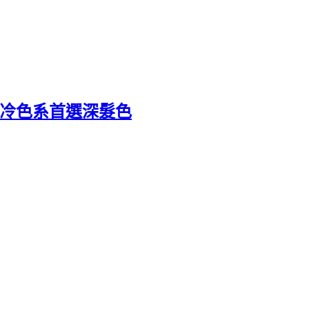
黃皮冷色系首選深髮色