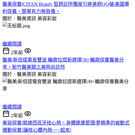
醫美保養|CIYAN Beauty 皙妍診所獨家引進美妍QQ槍|美國專
利保養，簡單有力無負擔。
關於．醫美資訊
美容彩妝
繼續閱讀
2年前
醫美|新倍提電音雙波 輪廓拉提新選擇|30+輪廓保養醫美分
享，新竹醫美關之美時尚診所
關於．醫美資訊
美容彩妝
繼續閱讀
2年前
美容保養|萊媄西班牙核心熱。身體健康管理|更精準的被動式
運動保養!讓核心體內熱~~~起來!