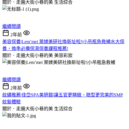
關於．走遍大街小巷的美
生活綜合
繼續閱讀
2年前
美容保養|Lem’mei 萊媄美研社換新址啦!|小吊瓶急救補水大保
養，換季必備保濕保養課程推薦!
關於．走遍大街小巷的美
美容彩妝
繼續閱讀
2年前
紋繡推薦|佳岱SPA美妍館|讓五官更精緻、臉型更完美的SMP
紋髮體驗
關於．走遍大街小巷的美
生活綜合