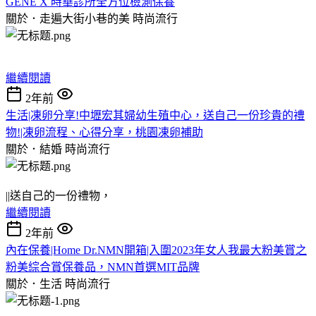
GENE X 時華診所全方位檢測保養
關於．走遍大街小巷的美
時尚流行
繼續閱讀
2年前
生活|凍卵分享!中壢宏其婦幼生殖中心，送自己一份珍貴的禮
物!|凍卵流程、心得分享，桃園凍卵補助
關於．結婚
時尚流行
||送自己的一份禮物，
繼續閱讀
2年前
內在保養|Home Dr.NMN開箱|入圍2023年女人我最大粉美賞之
粉美綜合賞保養品，NMN首選MIT品牌
關於．生活
時尚流行