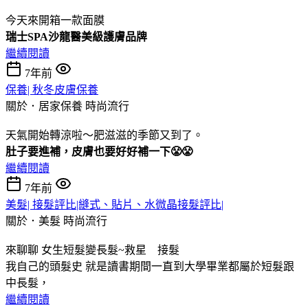
今天來開箱一款面膜
瑞士SPA沙龍醫美級護膚品牌
繼續閱讀
7年前
保養| 秋冬皮膚保養
關於．居家保養
時尚流行
天氣開始轉涼啦～肥滋滋的季節又到了。
肚子要進補，皮膚也要好好補一下😤😤
繼續閱讀
7年前
美髮| 接髮評比|縫式、貼片、水微晶接髮評比|
關於．美髮
時尚流行
來聊聊 女生短髮變長髮~救星 接髮
我自己的頭髮史 就是讀書期間一直到大學畢業都屬於短髮跟
中長髮，
繼續閱讀