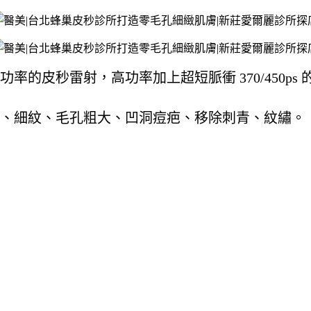
的皮秒雷射，高功率加上超短脈衝 370/450p
、細紋、毛孔粗大、凹洞痘疤、移除刺青、紋繡。