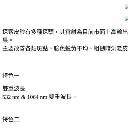
探索皮秒有多種探頭，其雷射為目前市面上高輸出功率
果。
主要改善各類斑點、臉色蠟黃不均、粗糙暗沉老皮
特色一
雙重波長
532 nm & 1064 nm 雙重波長。
特色二