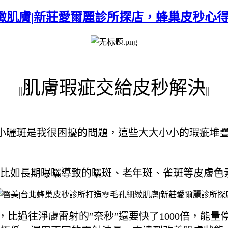
緻肌膚|新莊愛爾麗診所探店，蜂巢皮秒心
肌膚瑕疵交給皮秒解決
||
||
小曬斑是我很困擾的問題，這些大大小小的瑕疵堆
比如長期曝曬導致的曬斑、老年斑、雀斑等皮膚色
001秒，比過往淨膚雷射的”奈秒”還要快了1000倍