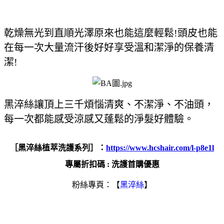
乾燥無光到直順光澤原來也能這麼輕鬆!頭皮也能
在每一次大量流汗後好好享受溫和潔淨的保養清
潔!
黑淬絲讓頂上三千煩惱清爽、不潔淨、不油頭，
每一次都能感受涼感又蓬鬆的淨髮好體驗。
［黑淬絲植萃洗護系列］：
https://www.hcshair.com/l-p8e1l
專屬折扣碼 : 洗護首購優惠
粉絲專頁：【
黑淬絲
】