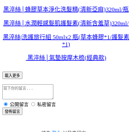
黑淬絲│蜂膠草本淨化洗髮精(清新亞麻)320ml/瓶
黑淬絲│水潤輕感髮肌護髮素(清新含羞草)320ml/
黑淬絲|洗護旅行組 50mlx2 瓶(草本蜂膠*1/護髮素
*1)
黑淬絲│氣墊按摩木梳(經典款)
載入更多
公開留言
私密留言
發佈留言