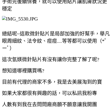
手術完後續保養，就可以使用貼片讓肌膚狀況更
穩定
總結呢~這款微針貼片是局部加強的好幫手，舉凡
眼周細紋、法令紋、痘痘....等等都可以使用（*ﾟ
ーﾟ）
這次氫媄微針貼片有沒有讓你完整了解了呢?
想知道哪裡購買嗎?
目前有代理的商家不多，我是去美展淘到的寶
如果大家都很有興趣的話，可以私訊我粉專
人數有到我在去問問廠商願不願意讓我開團