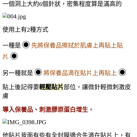
一個洞上大約6個針狀，密集程度算是滿高的
使用上有2種方式
◉
一種是
先將保養品擦拭於肌膚上再貼上貼
◉
片
◉
◉
另一種就是
將保養品滴在貼片上再貼上
貼上後記得要
輕壓貼片
部位，讓微針輕微刺激皮
膚
導入保養品、刺激膠原蛋白增生
。
他貼片背面有些有全封膜適合先滴在貼片上，有