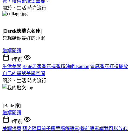
覺，睡得舒服更重要。
關於．生活
時尚流行
||
Derek德瑞克名床
||
只想給你最好的睡眠
繼續閱讀
4年前
生活美學|Baile居家香氛擴香精油組 Eamon|質感香氛打造屬於
自己的靜謐美學空間
關於．生活
時尚流行
||Baile 家||
繼續閱讀
4年前
美體保養|萌之阻車前子魔芋脂解酵素|餐前酵素讓我可以放心