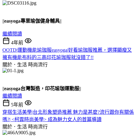
||
easyoga專業瑜伽健身輔具
||
繼續閱讀
4年前
OOTD|運動機能瑜珈服easyoga|好看瑜珈服推薦，選擇顯瘦又
擁有機能布料的三高印花瑜珈服就沒錯了!!
關於．生活
時尚流行
||
easyoga台灣製造，印花瑜珈運動服
||
繼續閱讀
5年前
穿搭生活美學|台北形象塑造推薦 魅力是甚麼?流行跟你有關係
嗎?| <柯霏時尚美學> 成為魅力女人的首篇導讀
關於．生活
時尚流行